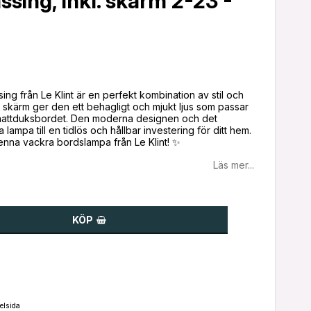
sing, inkl. skärm 2-23 -
g från Le Klint är en perfekt kombination av stil och
e skärm ger den ett behagligt och mjukt ljus som passar
 nattduksbordet. Den moderna designen och det
lampa till en tidlös och hållbar investering för ditt hem.
enna vackra bordslampa från Le Klint! ✨
Läs mer...
KÖP
elsida