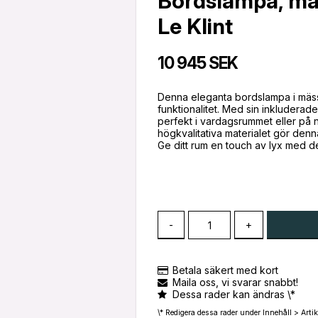
Bordslampa, mäs
Le Klint
10 945 SEK
Denna eleganta bordslampa i mässin
funktionalitet. Med sin inkluderad
perfekt i vardagsrummet eller på
högkvalitativa materialet gör denna 
Ge ditt rum en touch av lyx med d
-
+
Betala säkert med kort
Maila oss, vi svarar snabbt!
Dessa rader kan ändras \*
\* Redigera dessa rader under Innehåll > Artik