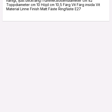
härligt, ljust blickfång i rummet.Bottendiameter cm 42 
Toppdiameter cm 10 Höjd cm 10,5 Färg Vit Färg insida Vit 
Material Linne Finish Matt Fäste Ringfäste E27