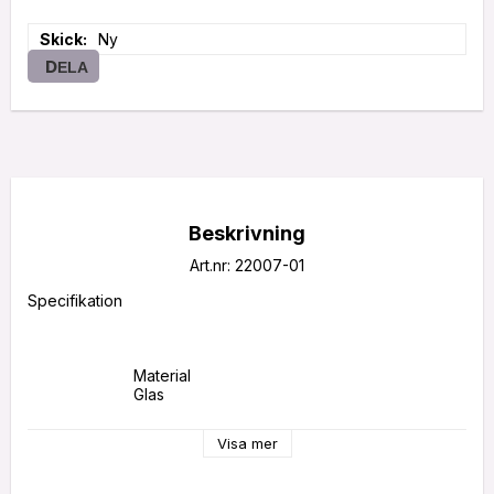
Skick
Ny
DELA
Beskrivning
Art.nr: 22007-01
Specifikation

			Material

			Glas

Visa mer
			Färg

			VitBrun
