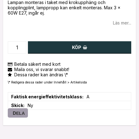
Lampan monteras i taket med krokupphäng och
kopplingplint, lamppropp kan enkelt monteras. Max 3 x
60W E27, ingår ej.
Läs mer...
KÖP
Betala säkert med kort
Maila oss, vi svarar snabbt!
Dessa rader kan ändras \*
\* Redigera dessa rader under Innehåll > Artikelsida
Faktisk energieffektivitetsklass
A
Skick
Ny
DELA