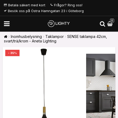
Betala säkert med kort
Frågor? Ring oss!
Besök oss på Östra Hamngatan 23 i Göteborg
0
Inomhusbelysning
Taklampor
SENSE taklampa 42cm,
svart/trä/krom - Aneta Lighting
- 35%