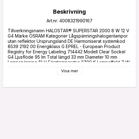
Beskrivning
Art.nr: 4008321990167
Tillverkningsnamn HALOSTAR® SUPERSTAR 2000 8 W 12 V 
G4 Märke OSRAM Kategorier Lågspänningshalogenlampor 
utan reflektor Ursprungsland DE Harmoniserat systemkod 
8539 2192 00 Energiklass G EPREL - European Product 
Registry for Energy Labeling 714442 Modell Clear Sockel 
G4 Ljusflöde 95 lm Total längd 33 mm Diameter 10 mm 
Lampspänning 12 V Färgtemperatur 2700 K Lampeffekt 7 W 
Förpackningsdetaljer Förpackningsnivå 1 4008321990167 
Visa mer
Förpackningsnivå 2 4008321990174 Förpackningsnivå 3 
4008321990167 Övriga tekniska data Nominell ström 0 mA 
Energieffektivitetsklass C Lågtrycksteknik - Lämplig för 
bakugn - Axiella filament - UV-skydd Ja Infraröd 
beläggning/-teknik - Xenon - Genomsnittlig nominell 
livslängd 2000 timmar Viktad energiförbrukning på 1000 
timmar 7,42 kWh Lampbeteckning Övrigt 
Energieffektivitetsklass enligt EU-förordning 2019/2015 G