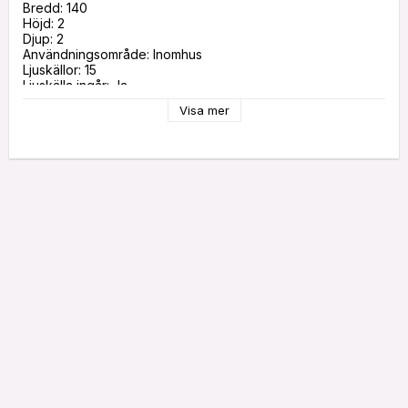
Bredd: 140

Höjd: 2

Djup: 2

Användningsområde: Inomhus

Ljuskällor: 15

Ljuskälla ingår: Ja

Typ av ljuskälla: LED

Visa mer
Sockel: Ej utbytbar

Batteriinformation: 3 batterier AA ingår ej. Brinntid ca. 80h.

Timer: 6 h på, 18 h av, repeterande

Lystid (h): 5000

Total effekt (W): 0.2

Spänning: 4,5V DC

Anslutningskabelns längd (cm): 50

Anslutningskabel-specifikation: PVC-kabel

Avstånd mellan lampor (cm): 10

IP-klass: IP20

Batteriprodukter: Ja

EAN-kod: 7391482726322

Artikelnummer: 726-32