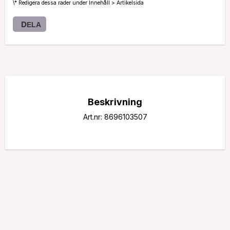
\* Redigera dessa rader under Innehåll > Artikelsida
DELA
Beskrivning
Art.nr: 8696103507