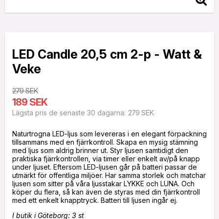
LED Candle 20,5 cm 2-p - Watt &
Veke
279 SEK
189 SEK
279 SEK
Lägsta pris de senaste 30 dagarna
Naturtrogna LED-ljus som levereras i en elegant förpackning
tillsammans med en fjärrkontroll. Skapa en mysig stämning
med ljus som aldrig brinner ut. Styr ljusen samtidigt den
praktiska fjärrkontrollen, via timer eller enkelt av/på knapp
under ljuset. Eftersom LED-ljusen går på batteri passar de
utmärkt för offentliga miljöer. Har samma storlek och matchar
ljusen som sitter på våra ljusstakar LYKKE och LUNA. Och
köper du flera, så kan även de styras med din fjärrkontroll
I butik i Göteborg: 3 st