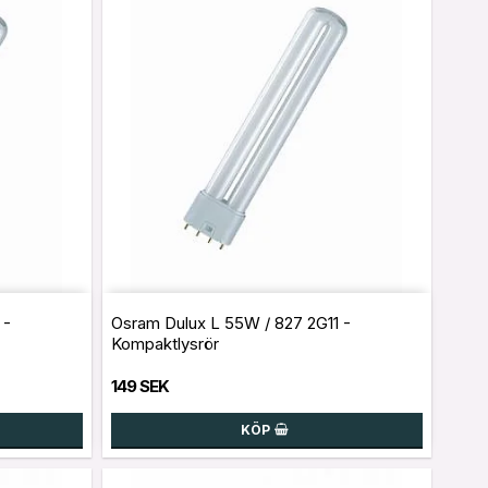
 -
Osram Dulux L 55W / 827 2G11 -
Kompaktlysrör
149 SEK
KÖP