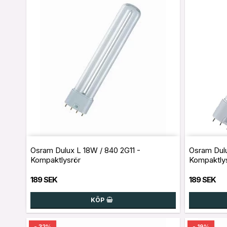
Osram Dulux L 18W / 840 2G11 -
Osram Dul
Kompaktlysrör
Kompaktly
189 SEK
189 SEK
KÖP
- 32%
- 19%