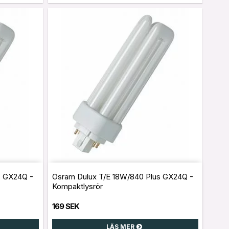
s GX24Q -
Osram Dulux T/E 18W/840 Plus GX24Q -
Kompaktlysrör
169 SEK
LÄS MER