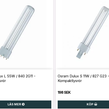
x L 55W / 840 2G11 -
Osram Dulux S 11W / 827 G23 
srör
Kompaktlysrör
198 SEK
LÄS MER
KÖP