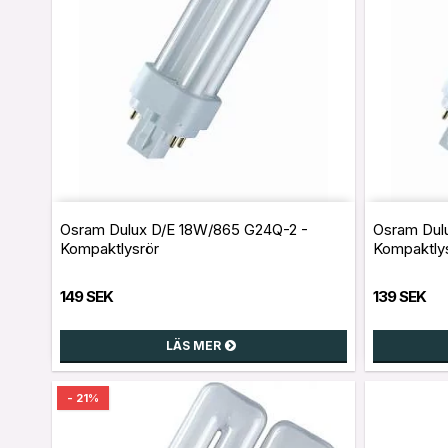
Osram Dulux D/E 18W/865 G24Q-2 -
Osram Dul
Kompaktlysrör
Kompaktly
149 SEK
139 SEK
LÄS MER
- 21%