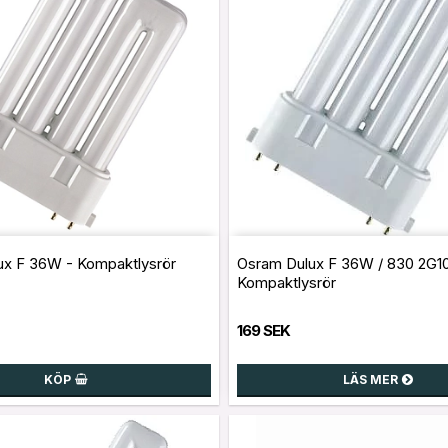
ux F 36W - Kompaktlysrör
Osram Dulux F 36W / 830 2G10
Kompaktlysrör
169 SEK
KÖP
LÄS MER