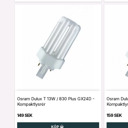
Osram Dulux T 13W / 830 Plus GX24D -
Osram Dulu
Kompaktlysrör
Kompaktly
149 SEK
159 SEK
KÖP