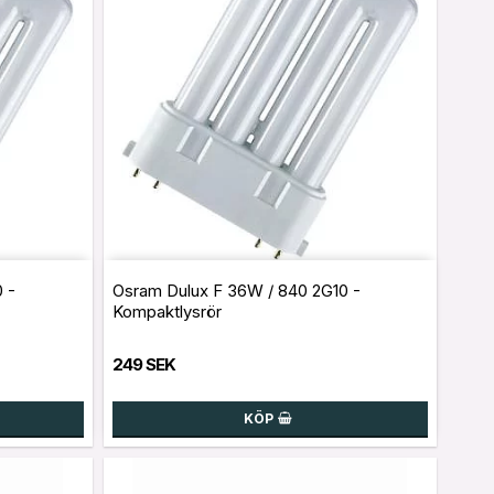
 -
Osram Dulux F 36W / 840 2G10 -
Kompaktlysrör
249 SEK
KÖP