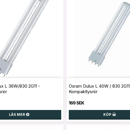
ux L 36W/830 2G11 -
Osram Dulux L 40W / 830 2G11
srör
Kompaktlysrör
169 SEK
LÄS MER
KÖP