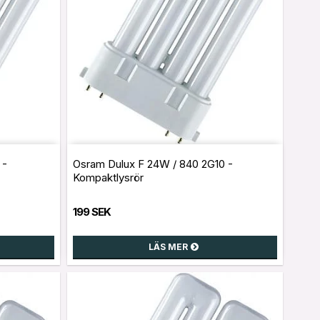
 -
Osram Dulux F 24W / 840 2G10 -
Kompaktlysrör
199 SEK
LÄS MER