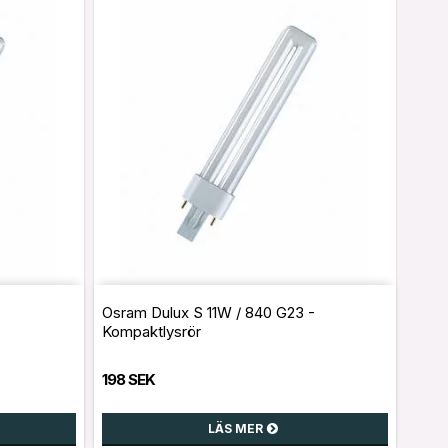
-
Osram Dulux S 11W / 840 G23 -
Kompaktlysrör
198 SEK
LÄS MER