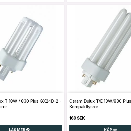
x T 18W / 830 Plus GX24D-2 -
Osram Dulux T/E 13W/830 Plu
srör
Kompaktlysrör
169 SEK
LÄS MER
KÖP