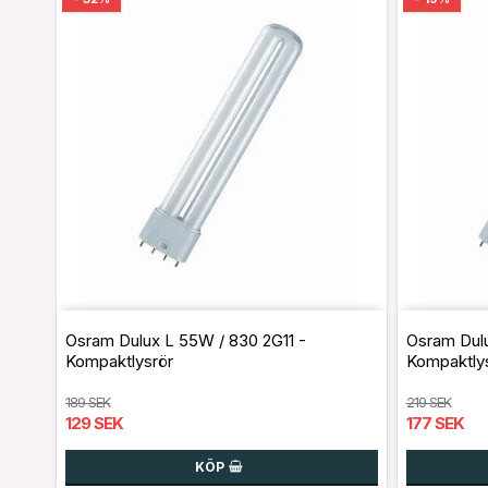
Osram Dulux L 55W / 830 2G11 -
Osram Dulu
Kompaktlysrör
Kompaktly
189 SEK
219 SEK
129 SEK
177 SEK
KÖP