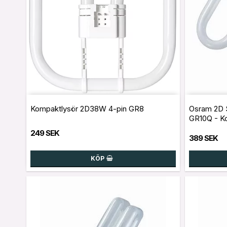
Kompaktlysör 2D38W 4-pin GR8
Osram 2D S
GR10Q - K
249 SEK
389 SEK
KÖP