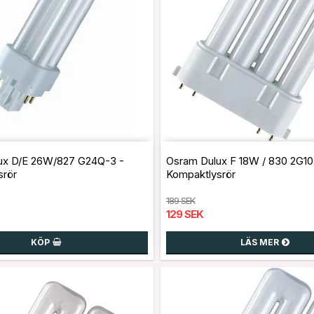
ux D/E 26W/827 G24Q-3 -
Osram Dulux F 18W / 830 2G10
srör
Kompaktlysrör
189 SEK
129 SEK
KÖP
LÄS MER