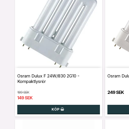
Osram Dulux F 24W/830 2G10 -
Osram Dul
Kompaktlysrör
249 SEK
189 SEK
149 SEK
KÖP