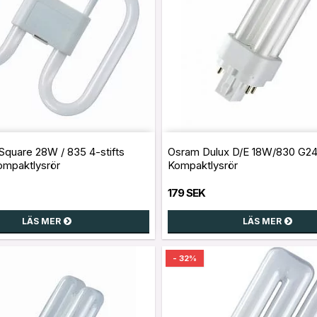
quare 28W / 835 4-stifts
Osram Dulux D/E 18W/830 G24
ompaktlysrör
Kompaktlysrör
179 SEK
LÄS MER
LÄS MER
- 32%