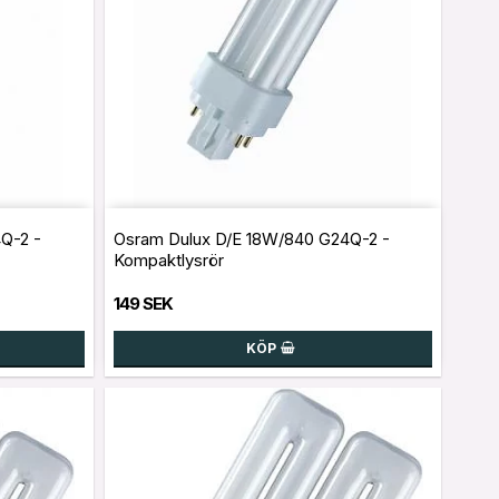
Q-2 -
Osram Dulux D/E 18W/840 G24Q-2 -
Kompaktlysrör
149 SEK
KÖP