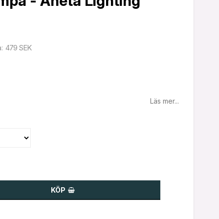
mpa - Aneta Lighting
479 SEK
a
Läs mer...
KÖP