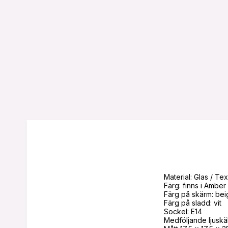
Material: Glas / Texti
Färg: finns i Amber
Färg på skärm: beig
Färg på sladd: vit

Sockel: E14

Medföljande ljuskäll