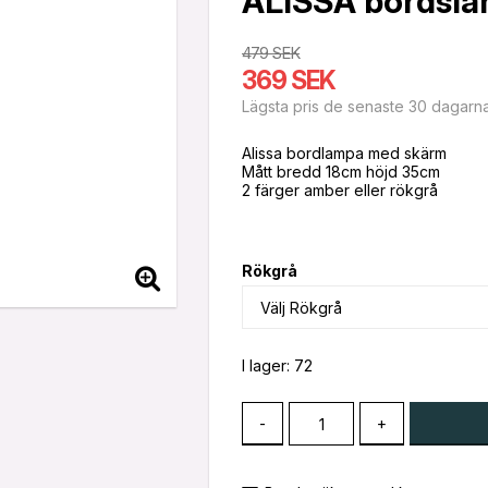
ALISSA bordsla
479 SEK
369 SEK
Lägsta pris de senaste 30 dagarn
Alissa bordlampa med skärm
Mått bredd 18cm höjd 35cm
2 färger amber eller rökgrå
Rökgrå
I lager: 72
-
+