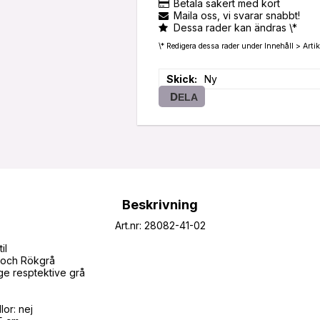
Betala säkert med kort
Maila oss, vi svarar snabbt!
Dessa rader kan ändras \*
\* Redigera dessa rader under Innehåll > Artik
Skick
Ny
DELA
Beskrivning
Art.nr: 28082-41-02
l

 och Rökgrå

e resptektive grå

or: nej
