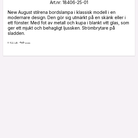
Art.nr: 18406-25-01
New August stilrena bordslampa i klassisk modell i en 
modernare design. Den gör sig utmärkt på en skänk eller i 
ett fönster. Med fot av metall och kupa i blankt vitt glas, som 
ger ett mjukt och behagligt ljussken. Strömbrytare på 
sladden.

Höjd: 36cm

Bredd: 18cm