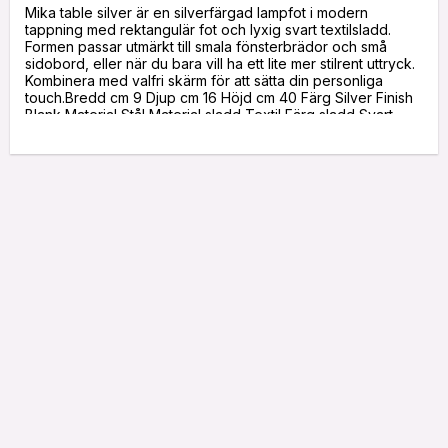
Mika table silver är en silverfärgad lampfot i modern 
tappning med rektangulär fot och lyxig svart textilsladd. 
Formen passar utmärkt till smala fönsterbrädor och små 
sidobord, eller när du bara vill ha ett lite mer stilrent uttryck. 
Kombinera med valfri skärm för att sätta din personliga 
touch.Bredd cm 9 Djup cm 16 Höjd cm 40 Färg Silver Finish 
Blank Material Stål Material sladd Textil Färg sladd Svart 
Längd sladd cm 160 Ljuskällor 1 st Sockel E27 Brytare Ja 
Dimmer Nej