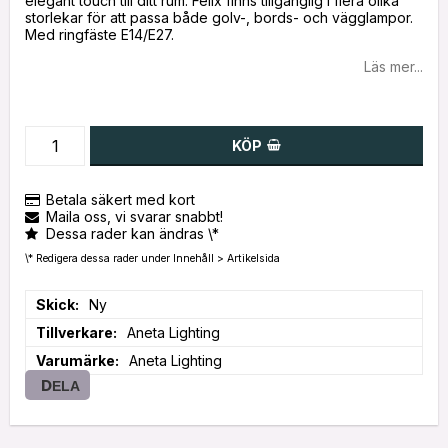
elegant touch till ditt rum. Felix finns tillgänglig i flera olika
storlekar för att passa både golv-, bords- och vägglampor.
Med ringfäste E14/E27.
Läs mer...
KÖP
Betala säkert med kort
Maila oss, vi svarar snabbt!
Dessa rader kan ändras \*
\* Redigera dessa rader under Innehåll > Artikelsida
Skick
Ny
Tillverkare
Aneta Lighting
Varumärke
Aneta Lighting
DELA