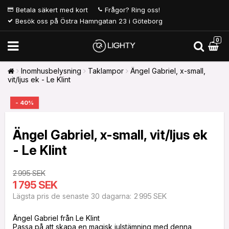
Betala säkert med kort
Frågor? Ring oss!
Besök oss på Östra Hamngatan 23 i Göteborg
0
Inomhusbelysning
Taklampor
Ängel Gabriel, x-small,
vit/ljus ek - Le Klint
- 40%
Ängel Gabriel, x-small, vit/ljus ek
- Le Klint
2 995 SEK
1 795 SEK
2 995 SEK
Lägsta pris de senaste 30 dagarna
Ängel Gabriel från Le Klint
Passa på att skapa en magisk julstämning med denna