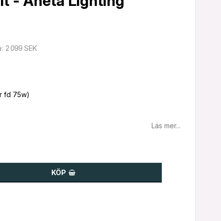
t - Aneta Lighting
2 099 SEK
a
Läs mer...
KÖP