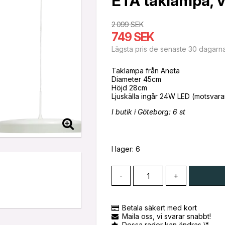
ETA taklampa, vi
2 099 SEK
749 SEK
Lägsta pris de senaste 30 dagarn
Taklampa från Aneta
Diameter 45cm
Höjd 28cm
I butik i Göteborg: 6 st
I lager: 6
-
+
Betala säkert med kort
Maila oss, vi svarar snabbt!
Dessa rader kan ändras \*