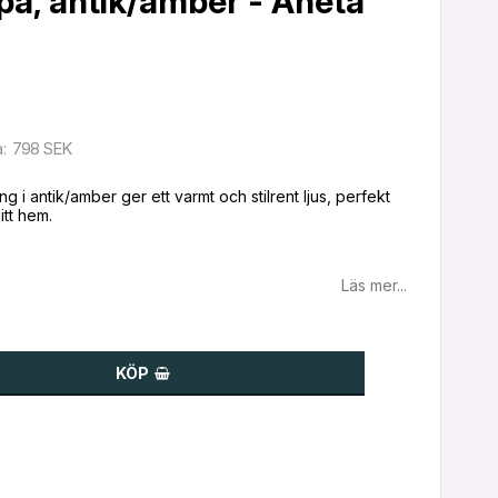
pa, antik/amber - Aneta
798 SEK
a
g i antik/amber ger ett varmt och stilrent ljus, perfekt
Läs mer...
KÖP