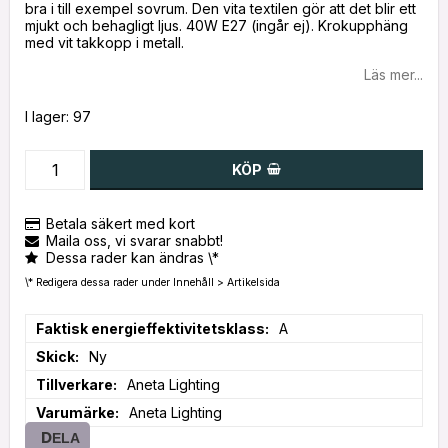
bra i till exempel sovrum. Den vita textilen gör att det blir ett
mjukt och behagligt ljus. 40W E27 (ingår ej). Krokupphäng
med vit takkopp i metall.
Läs mer...
I lager: 97
KÖP
Betala säkert med kort
Maila oss, vi svarar snabbt!
Dessa rader kan ändras \*
\* Redigera dessa rader under Innehåll > Artikelsida
Faktisk energieffektivitetsklass
A
Skick
Ny
Tillverkare
Aneta Lighting
Varumärke
Aneta Lighting
DELA