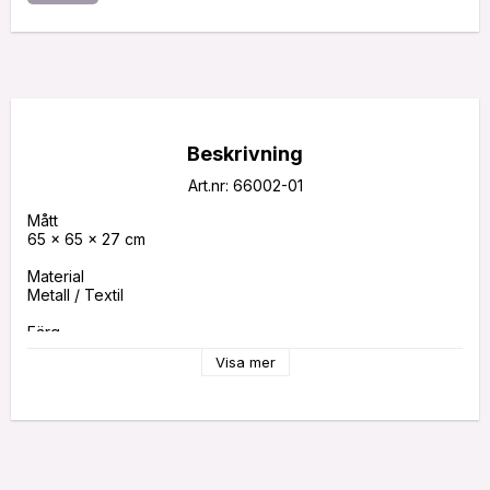
Beskrivning
Art.nr: 66002-01
Mått

65 × 65 × 27 cm

Material

Metall / Textil

Färg

Vit

Visa mer
Sockel

E27

Max wattstyrka

40W
