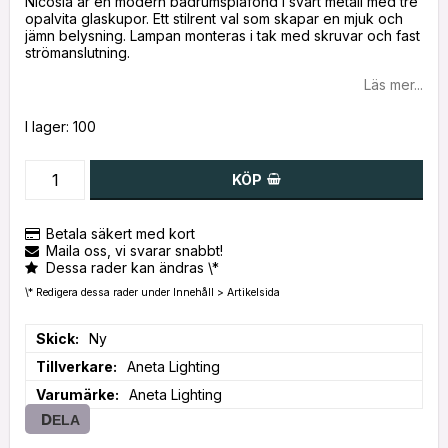
Nicosia är en modern badrumsplafond i svart metall med tre
opalvita glaskupor. Ett stilrent val som skapar en mjuk och
jämn belysning. Lampan monteras i tak med skruvar och fast
strömanslutning.
Läs mer...
I lager: 100
KÖP
Betala säkert med kort
Maila oss, vi svarar snabbt!
Dessa rader kan ändras \*
\* Redigera dessa rader under Innehåll > Artikelsida
Skick
Ny
Tillverkare
Aneta Lighting
Varumärke
Aneta Lighting
DELA