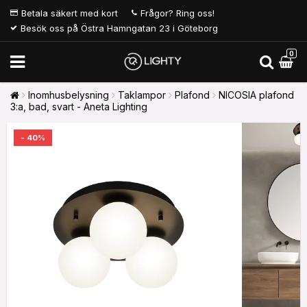
Betala säkert med kort
Frågor? Ring oss!
Besök oss på Östra Hamngatan 23 i Göteborg
0
Inomhusbelysning
Taklampor
Plafond
NICOSIA plafond
3:a, bad, svart - Aneta Lighting
- 40%