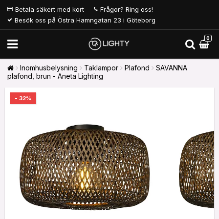
Betala säkert med kort
Frågor? Ring oss!
Besök oss på Östra Hamngatan 23 i Göteborg
0
Inomhusbelysning
Taklampor
Plafond
SAVANNA
plafond, brun - Aneta Lighting
- 32%