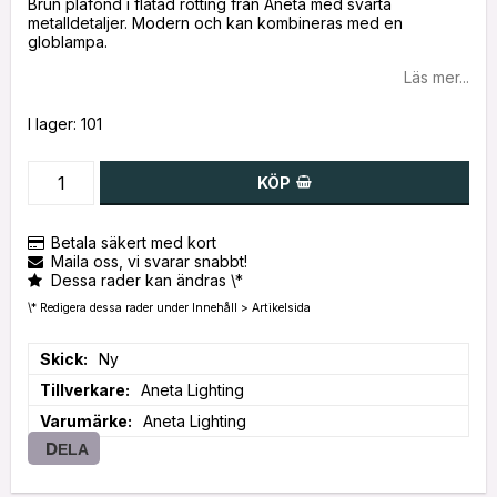
Brun plafond i flätad rotting från Aneta med svarta
metalldetaljer. Modern och kan kombineras med en
globlampa.
Läs mer...
I lager: 101
KÖP
Betala säkert med kort
Maila oss, vi svarar snabbt!
Dessa rader kan ändras \*
\* Redigera dessa rader under Innehåll > Artikelsida
Skick
Ny
Tillverkare
Aneta Lighting
Varumärke
Aneta Lighting
DELA