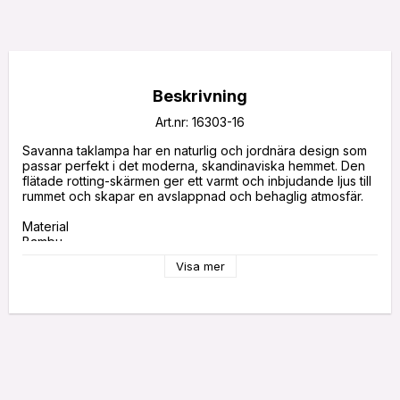
Beskrivning
Art.nr: 16303-16
Savanna taklampa har en naturlig och jordnära design som 
passar perfekt i det moderna, skandinaviska hemmet. Den 
flätade rotting-skärmen ger ett varmt och inbjudande ljus till 
rummet och skapar en avslappnad och behaglig atmosfär. 

Material

Bambu

Sockel

Visa mer
1xE27

Max wattstyrka

40W

Elsäkerhet klass

KL.I

Monteringsmetod

krokupphäng

IP klass

IP20
