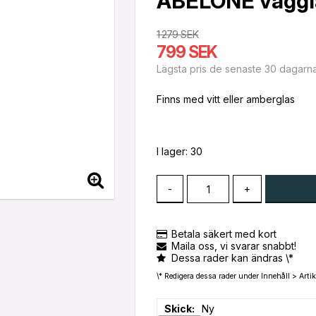
ABELONE väggla
1 279 SEK
799 SEK
Lägsta pris de senaste 30 dagarn
Finns med vitt eller amberglas
I lager: 30
-
+
Betala säkert med kort
Maila oss, vi svarar snabbt!
Dessa rader kan ändras \*
\* Redigera dessa rader under Innehåll > Artik
Skick
Ny