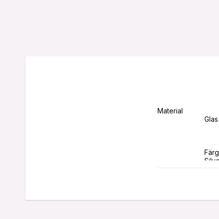
Material

			Glas / Metall

			Färg

			Silver / KlarSvart / Amber

			Färg på ledning

			Klar
