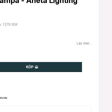
mpa - Aneta Lighting
1 279 SEK
a
Läs mer...
KÖP
elsida