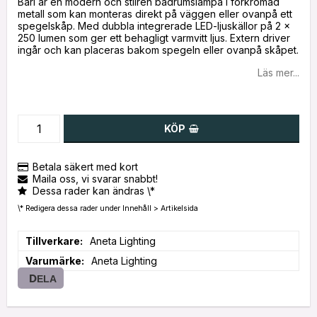
Bari är en modern och stilren badrumslampa i förkromad
metall som kan monteras direkt på väggen eller ovanpå ett
spegelskåp. Med dubbla integrerade LED-ljuskällor på 2 x
250 lumen som ger ett behagligt varmvitt ljus. Extern driver
ingår och kan placeras bakom spegeln eller ovanpå skåpet.
Läs mer...
KÖP
Betala säkert med kort
Maila oss, vi svarar snabbt!
Dessa rader kan ändras \*
\* Redigera dessa rader under Innehåll > Artikelsida
Tillverkare
Aneta Lighting
Varumärke
Aneta Lighting
DELA