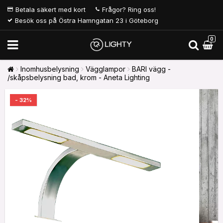
Betala säkert med kort
Frågor? Ring oss!
Besök oss på Östra Hamngatan 23 i Göteborg
0
Inomhusbelysning
Vägglampor
BARI vägg -
/skåpsbelysning bad, krom - Aneta Lighting
- 32%