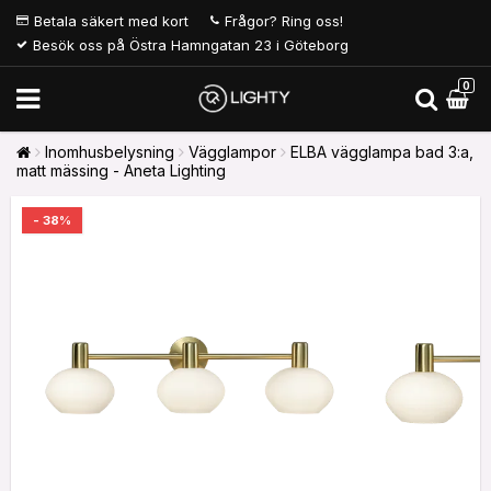
Betala säkert med kort
Frågor? Ring oss!
Besök oss på Östra Hamngatan 23 i Göteborg
0
Inomhusbelysning
Vägglampor
ELBA vägglampa bad 3:a,
matt mässing - Aneta Lighting
- 38%