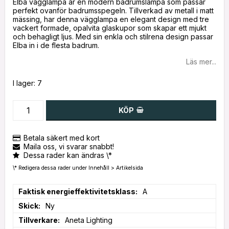
Elba vägglampa är en modern badrumslampa som passar
perfekt ovanför badrumsspegeln. Tillverkad av metall i matt
mässing, har denna vägglampa en elegant design med tre
vackert formade, opalvita glaskupor som skapar ett mjukt
och behagligt ljus. Med sin enkla och stilrena design passar
Elba in i de flesta badrum.
Läs mer...
I lager: 7
KÖP
Betala säkert med kort
Maila oss, vi svarar snabbt!
Dessa rader kan ändras \*
\* Redigera dessa rader under Innehåll > Artikelsida
Faktisk energieffektivitetsklass
A
Skick
Ny
Tillverkare
Aneta Lighting