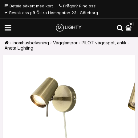
Betala säkert med kort
Frågor? Ring oss!
Besök oss på Östra Hamngatan 23 i Göteborg
0
Inomhusbelysning
Vägglampor
PILOT väggspot, antik -
Aneta Lighting