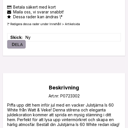
Betala säkert med kort
Maila oss, vi svarar snabbt!
Dessa rader kan ändras \*
\* Redigera dessa rader under Innehåll > Artikelsida
Skick
Ny
DELA
Beskrivning
Art.nr: P0723302
Piffa upp ditt hem inför jul med en vacker Julstjärna Is 60 
White från Watt & Veke! Denna stilrena och eleganta 
juldekoration kommer att sprida en mysig stämning i ditt 
hem. Perfekt för att lysa upp vintermörkret och skapa en 
härlig atmosfär. Beställ din Julstjärna Is 60 White redan idag!
