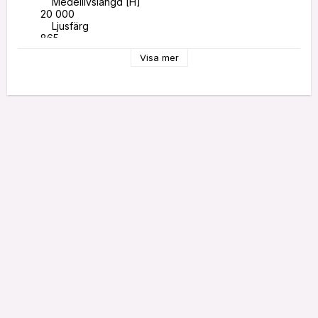
            Medellivslängd [H]

        20 000

            Ljusfärg

        865

            Färgtemperatur [K]

Visa mer
        6500

            Effekt [W]

        18.7

            Ljusmängd [LM]

        1100

            Energieffektivitetsklass

        G

            Energikonsumtion [KWH/1000H]

        19.8

            Diameter [mm]

        12

            Längd [mm]

        161

            Bredd (mm]

        12

            Höjd [mm]

        12

            Eec_version

        1