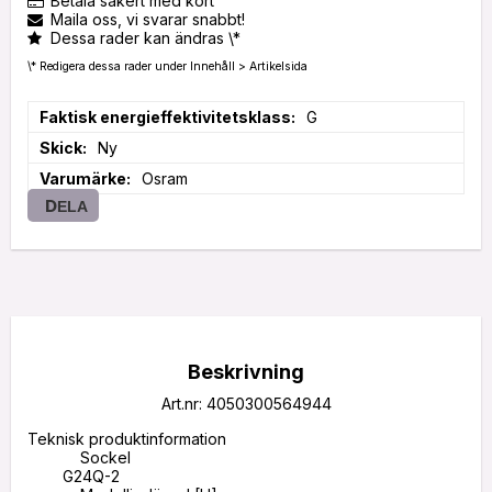
Betala säkert med kort
Maila oss, vi svarar snabbt!
Dessa rader kan ändras \*
\* Redigera dessa rader under Innehåll > Artikelsida
Faktisk energieffektivitetsklass
G
Skick
Ny
Varumärke
Osram
DELA
Beskrivning
Art.nr: 4050300564944
Teknisk produktinformation

            Sockel 

        G24Q-2
