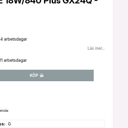
E 18W/840 Plus GX24Q -
-14 arbetsdagar
Läs mer...
-21 arbetsdagar
KÖP
elsida
ss
G