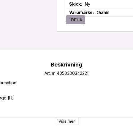
Skick
Ny
Varumärke
Osram
DELA
Beskrivning
Art.nr: 4050300342221
ormation

Visa mer