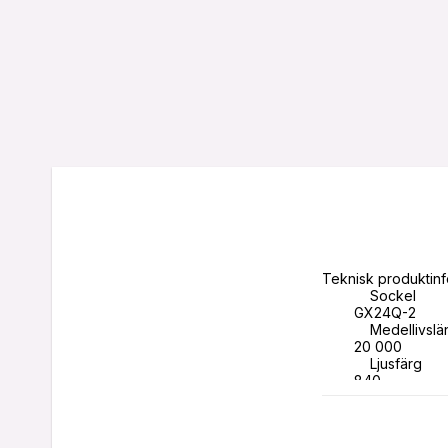
Teknisk produktinf
            Sockel 

        GX24Q-2

            Medellivslängd [H]

        20 000

            Ljusfärg

        840

            Färgtemperatur [K]

        4000

            Effekt [W]
