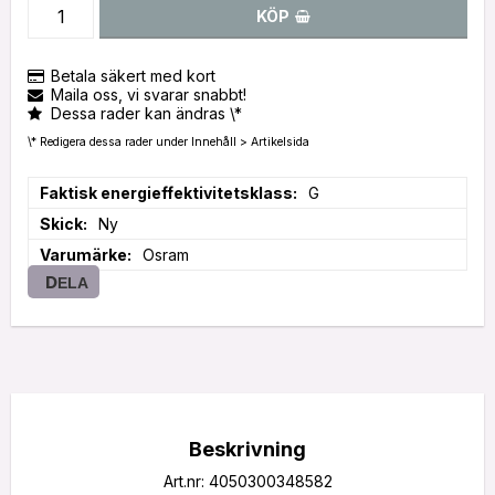
KÖP
Betala säkert med kort
Maila oss, vi svarar snabbt!
Dessa rader kan ändras \*
\* Redigera dessa rader under Innehåll > Artikelsida
Faktisk energieffektivitetsklass
G
Skick
Ny
Varumärke
Osram
DELA
Beskrivning
Art.nr: 4050300348582