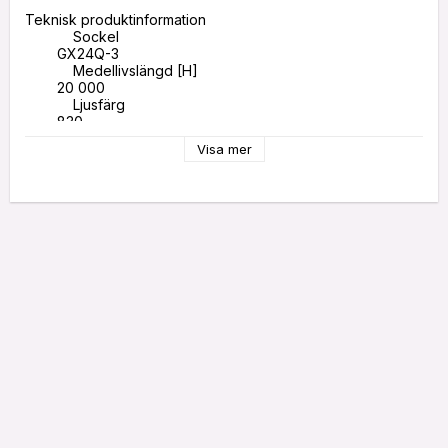
Teknisk produktinformation

            Sockel 

        GX24Q-3

            Medellivslängd [H]

        20 000

            Ljusfärg

        830

            Färgtemperatur [K]

Visa mer
        3000

            Effekt [W]

        32

            Dimbar

        Ja

            Ljusmängd [LM]

        2250

            Energieffektivitetsklass

        G

            Energikonsumtion [KWH/1000H]

        38.19

            Diameter [mm]

        12

            Längd [mm]

        155

            Bredd (mm]

        12

            Höjd [mm]
