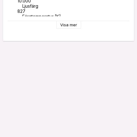
        10.000

            Ljusfärg

        827

            Färgtemperatur [K]

   2700

Visa mer
            Effekt [W]

        10

            Dimbar

        Ja

            Ljusmängd [LM]

600

            Energieffektivitetsklass

        G

            Energikonsumtion [KWH/1000H]

        10
