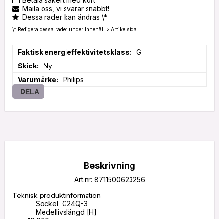
Betala säkert med kort
Maila oss, vi svarar snabbt!
Dessa rader kan ändras \*
\* Redigera dessa rader under Innehåll > Artikelsida
Faktisk energieffektivitetsklass
G
Skick
Ny
Varumärke
Philips
DELA
Beskrivning
Art.nr: 8711500623256
Teknisk produktinformation

            Sockel  G24Q-3

            Medellivslängd [H]
