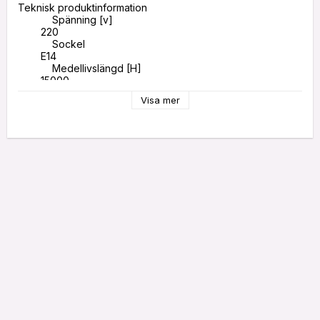
Teknisk produktinformation

            Spänning [v]

        220

            Sockel 

        E14

            Medellivslängd [H]

        15000

            Färgtemperatur [K]

Visa mer
        2700

            Effekt [W]

        2.5

            Dimbar

        Nej

            Spridningsvinkel [°]

        300

            Ljusmängd [LM]

        250

            Energieffektivitetsklass

        F

            Energikonsumtion [KWH/1000H]

        3

            IP -skyddsklass

        IP20

            Diameter [mm]

        45

            Längd [mm]
