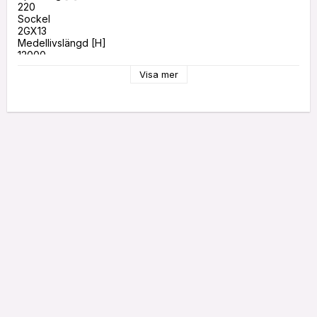
220
Sockel 
2GX13
Medellivslängd [H]
12000
Ljusfärg
Visa mer
830
Färgtemperatur [K]
3000
Effekt [W]
40
Dimbar
Ja
Ljusmängd [LM]
4210
Energieffektivitetsklass
G
Energikonsumtion [KWH/1000H]
56
Längd [mm]
305
Bredd (mm]
305
Höjd [mm]
18