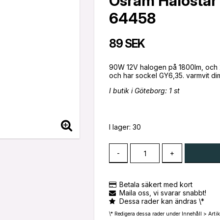
Osram Halostar
64458
89 SEK
90W 12V halogen på 1800lm, och 20
I butik i Göteborg: 1 st
I lager: 30
-
+
Betala säkert med kort
Maila oss, vi svarar snabbt!
Dessa rader kan ändras \*
\* Redigera dessa rader under Innehåll > Artik