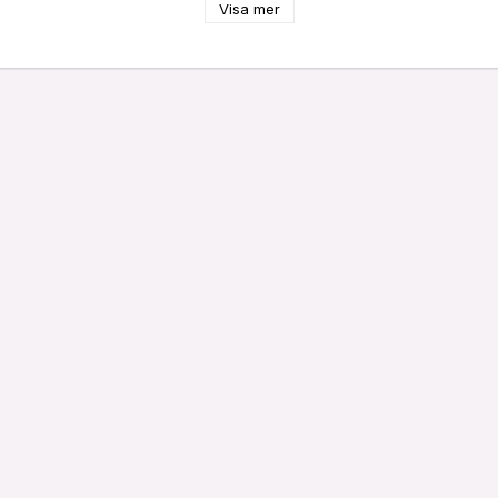
Visa mer
r

mation

ss  	C

00 h

ng per  1000 timmar	96 kWh

Energieffektivitetsklass enligt  EU 2019/2015	G