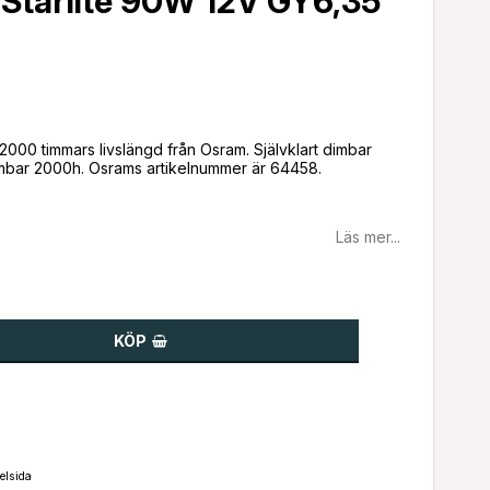
 Starlite 90W 12V GY6,35
00 timmars livslängd från Osram. Självklart dimbar
Läs mer...
KÖP
elsida