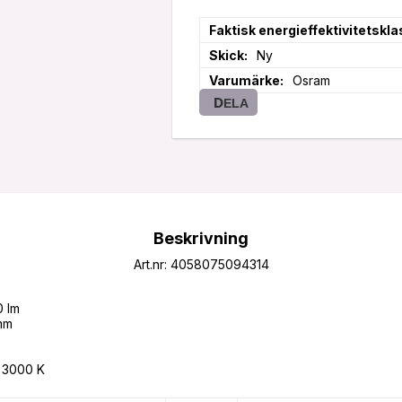
Faktisk energieffektivitetskla
Skick
Ny
Varumärke
Osram
DELA
Beskrivning
Art.nr: 4058075094314