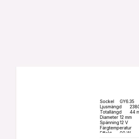
Sockel	GY6.35

Ljusmängd	2380 lm

Totallängd	44 mm

Diameter	12 mm

Spänning	12 V

Färgtemperatur 	3000 K

Effekt	90 W
