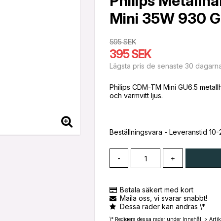
Philips Metall
Mini 35W 930 G
595 SEK
395 SEK
Lägsta pris de senaste 30 dagarn
Philips CDM-TM Mini GU6.5 metall
och varmvitt ljus.
Beställningsvara - Leveranstid 10
-
+
Betala säkert med kort
Maila oss, vi svarar snabbt!
Dessa rader kan ändras \*
\* Redigera dessa rader under Innehåll > Artik