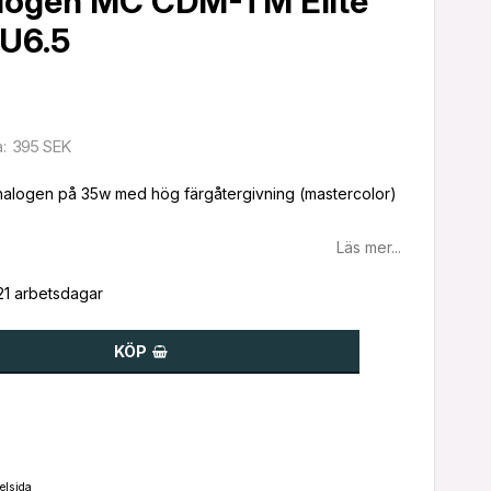
halogen MC CDM-TM Elite
U6.5
395 SEK
a
halogen på 35w med hög färgåtergivning (mastercolor)
Läs mer...
-21 arbetsdagar
KÖP
elsida