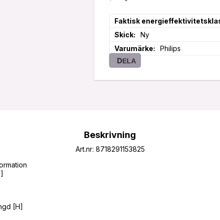
Faktisk energieffektivitetskla
Skick
Ny
Varumärke
Philips
DELA
Beskrivning
Art.nr: 8718291153825
ormation
