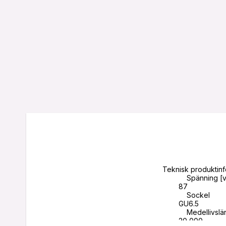
Teknisk produktinf
            Spänning [v]

        87

            Sockel 

        GU6.5

            Medellivslängd [H]

        20 000
