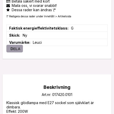
Betala säkert med kort
Maila oss, vi svarar snabbt!
Dessa rader kan ändras \*
\* Redigera dessa rader under Innehåll > Artikelsida
Faktisk energieffektivitetsklass
G
Skick
Ny
Varumärke
Leuci
DELA
Beskrivning
Art.nr: 017420.0101
Klassisk glödlampa med E27 sockel som självklart är 
dimbara.

Effekt: 200W
