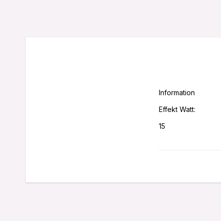
Information						

Effekt Watt:

15

Volt:

240

Sockel:
