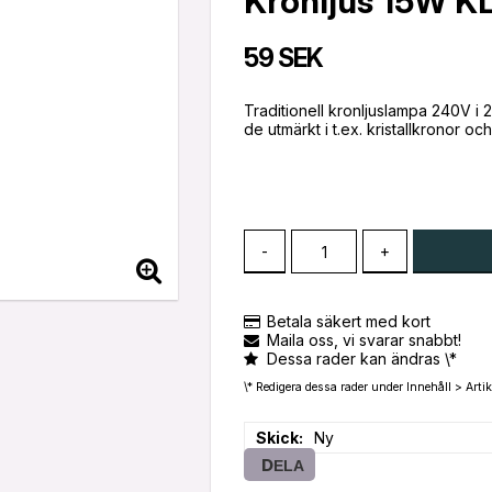
Kronljus 15W 
59 SEK
Traditionell kronljuslampa 240V i 2
de utmärkt i t.ex. kristallkronor o
-
+
Betala säkert med kort
Maila oss, vi svarar snabbt!
Dessa rader kan ändras \*
\* Redigera dessa rader under Innehåll > Artik
Skick
Ny
DELA