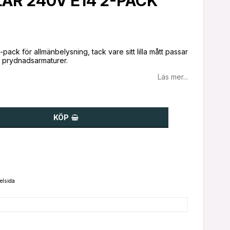
KLAR 240V E14 2-PACK
-pack för allmänbelysning, tack vare sitt lilla mått passar
ch prydnadsarmaturer.
Läs mer...
KÖP
elsida