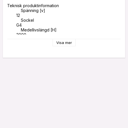
Teknisk produktinformation

            Spänning [v]

        12

            Sockel 

        G4

            Medellivslängd [H]

        2000

            Färgtemperatur [K]

Visa mer
        2800

            Effekt [W]

        20

            Ljusmängd [LM]

        300

            Energieffektivitetsklass

        G

            Energikonsumtion [KWH/1000H]

        22

            Diameter [mm]

        10

            Längd [mm]

        10

            Bredd (mm]

        10

            Höjd [mm]

        10

            Eec_version
