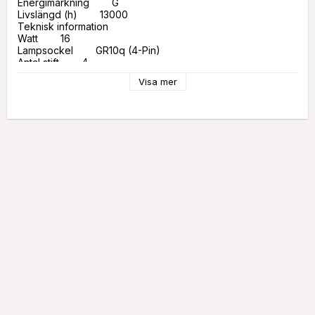
Energimärkning        G

Livslängd (h)        13000

Teknisk information

Watt        16

Lampsockel        GR10q (4-Pin)

Antal stift        4

Färgtemperatur (Kelvin)        2700K - Varmvit

Visa mer
Färgkod        827 Varmvit

Färgåtergivning (Ra)        80-89 Bra färgåtergivning

Lumen (ljusflöde)        1050

Ljusutbyte (Lm/W)        65,6

Produkttyp        PL-Q / Dulux Square

Mått

Längd (mm)        141

Höjd (mm)        141

Diameter (mm)        15