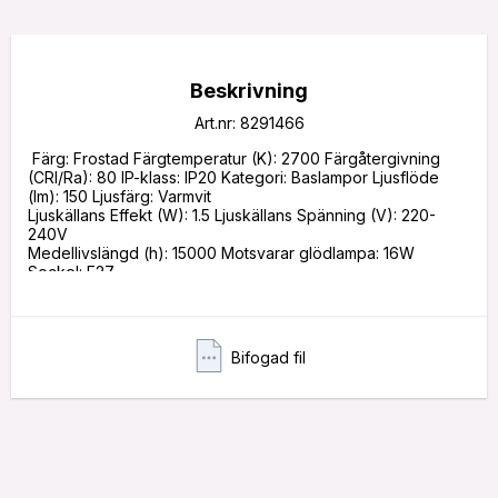
Beskrivning
Art.nr: 8291466
 Färg: Frostad Färgtemperatur (K): 2700 Färgåtergivning 
(CRI/Ra): 80 IP-klass: IP20 Kategori: Baslampor Ljusflöde 
(lm): 150 Ljusfärg: Varmvit

Ljuskällans Effekt (W): 1.5 Ljuskällans Spänning (V): 220-
240V

Medellivslängd (h): 15000 Motsvarar glödlampa: 16W   
Sockel: E27 

Typ av ljuskälla: LED Bredd/längd (cm): 6,00 Djup (cm): 6,00 
Höjd (cm): 10,70
Bifogad fil