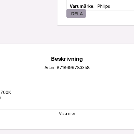
Varumärke
Philips
DELA
Beskrivning
Art.nr: 8718699783358
2700K



Visa mer