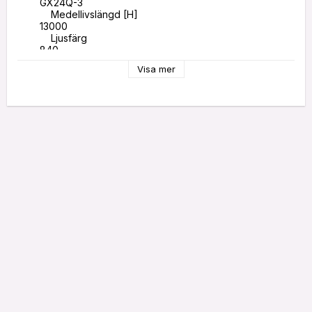
        GX24Q-3

            Medellivslängd [H]

        13000

            Ljusfärg

        840

            Färgtemperatur [K]

Visa mer
        4000

            Effekt [W]

        27.2

            Dimbar

        Ja

            Ljusmängd [LM]

        1800

            Energieffektivitetsklass

        G

            Energikonsumtion [KWH/1000H]

        28

            Diameter [mm]

        39.85

            Längd [mm]

        138.7

            Bredd (mm]

        39.9

            Höjd [mm]

        39.9

            Eec_version

        1