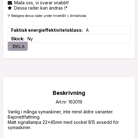
Maila oss, vi svarar snabbt!
Dessa rader kan ändras \*
\* Redigera dessa rader under Innehåll > Artikelsida
Faktisk energieffektivitetsklass
A
Skick
Ny
DELA
Beskrivning
Art.nr: 163019
Vanlig i många symaskiner, inte minst äldre varianter. 
Bajonettfattning.

Matt signallampa 22x45mm med sockel B15 avsedd för 
symaskiner.
