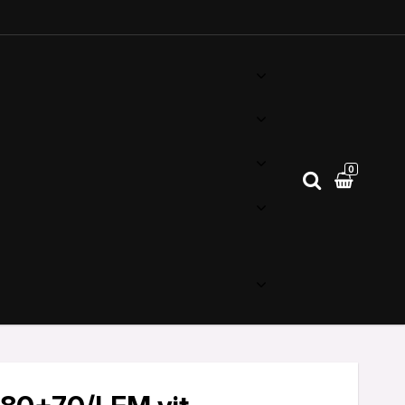
0
Din varukorg är tom