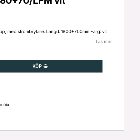
180+70/LFM vit
pp, med strömbrytare. Längd: 1800+700mm Färg: vit
Läs mer...
KÖP
elsida