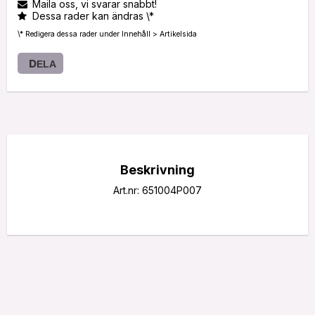
Maila oss, vi svarar snabbt!
Dessa rader kan ändras \*
\* Redigera dessa rader under Innehåll > Artikelsida
DELA
Beskrivning
Art.nr: 651004P007