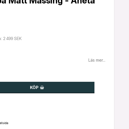
a Matt Mässing - Aneta
2 499 SEK
a
Läs mer...
KÖP
elsida