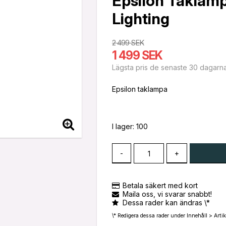
Epsilon Taklamp
Lighting
2 499 SEK
1 499 SEK
Lägsta pris de senaste 30 dagarn
Epsilon taklampa
I lager: 100
-
+
Betala säkert med kort
Maila oss, vi svarar snabbt!
Dessa rader kan ändras \*
\* Redigera dessa rader under Innehåll > Artik