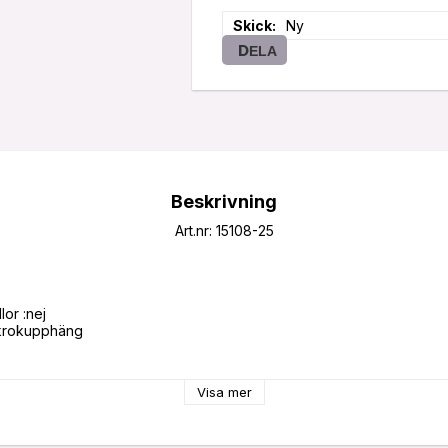
Skick
Ny
DELA
Beskrivning
Art.nr: 15108-25
or :nej

krokupphäng

Visa mer