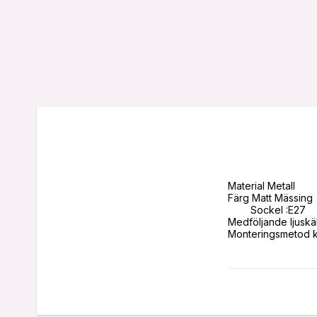
Material Metall

Färg Matt Mässing

	Sockel :E27

Medföljande ljuskäll
Monteringsmetod 