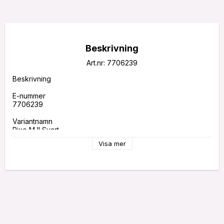
Beskrivning
Art.nr: 7706239
Beskrivning

E-nummer

7706239

Variantnamn

Pixo M II Svart

Visa mer
Garanti

5 år

Ljusteknisk data

Armaturlumen (lm)

3560

Ljuskälla

LED
