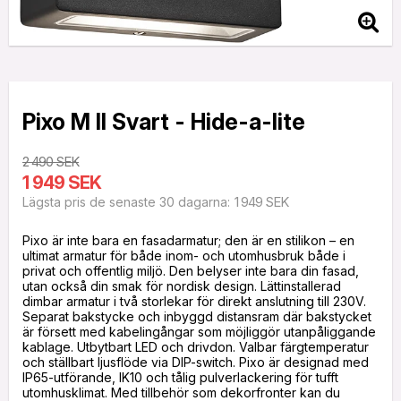
Pixo M II Svart - Hide-a-lite
2 490 SEK
1 949 SEK
1 949 SEK
Lägsta pris de senaste 30 dagarna
Pixo är inte bara en fasadarmatur; den är en stilikon – en
ultimat armatur för både inom- och utomhusbruk både i
privat och offentlig miljö. Den belyser inte bara din fasad,
utan också din smak för nordisk design. Lättinstallerad
dimbar armatur i två storlekar för direkt anslutning till 230V.
Separat bakstycke och inbyggd distansram där bakstycket
är försett med kabelingångar som möjliggör utanpåliggande
kablage. Utbytbart LED och drivdon. Valbar färgtemperatur
och ställbart ljusflöde via DIP-switch. Pixo är designad med
IP65-utförande, IK10 och tålig pulverlackering för tufft
utomhusklimat. Med tillbehör som dekorfronter kan du